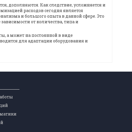
я, дополняются. Как следствие, усложняется и
имизацией расходов сегодня является
нализма и большого опыта в данной сфере. Это
зависимости от количества, типа и
ы, а может на постоянной в виде
водится для адаптации оборудования и
работы
ций
оматики
ей