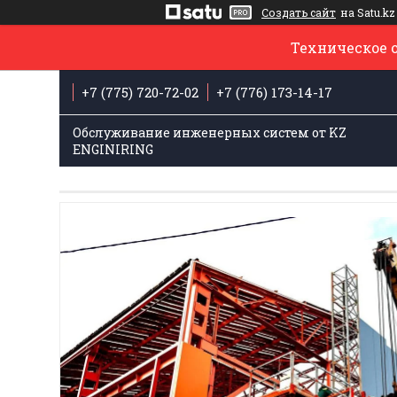
Создать сайт
на Satu.kz
Техническое 
+7 (775) 720-72-02
+7 (776) 173-14-17
Обслуживание инженерных систем от KZ
ENGINIRING