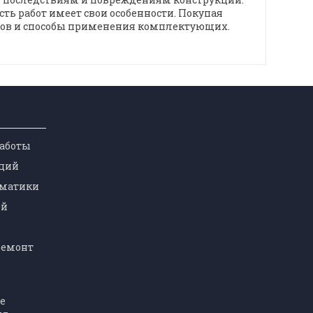
ь работ имеет свои особенности. Покупая
нтов и способы применения комплектующих.
работы
ций
оматики
ей
ремонт
е